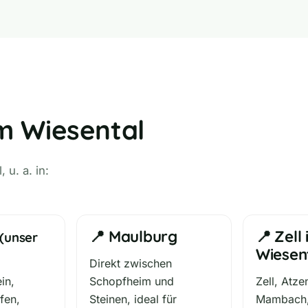
m Wiesental
u. a. in:
📍 Maulburg
📍 Zell
(unser
Wiesen
Direkt zwischen
in,
Schopfheim und
Zell, Atz
fen,
Steinen, ideal für
Mambach,