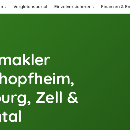
en
Vergleichsportal
Einzelversicherer
Finanzen & En
smakler
chopfheim,
urg, Zell &
tal