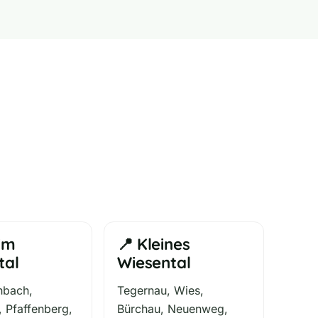
 im
📍 Kleines
tal
Wiesental
enbach,
Tegernau, Wies,
 Pfaffenberg,
Bürchau, Neuenweg,